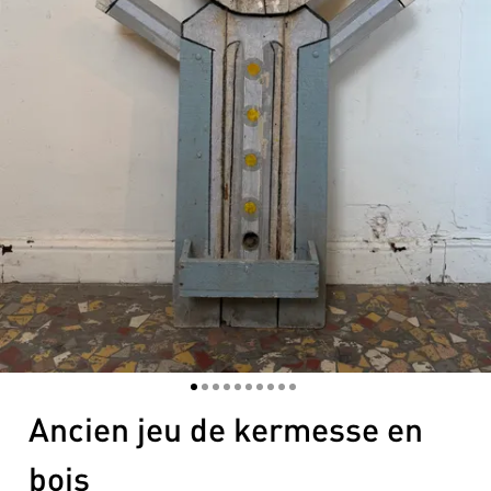
1
2
3
4
5
6
7
8
9
10
Ancien jeu de kermesse en
bois