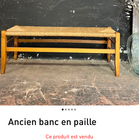
1
2
3
4
5
Ancien banc en paille
Ce produit est vendu