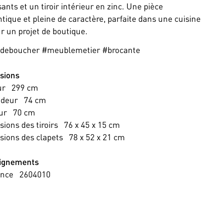
sants et un tiroir intérieur en zinc. Une pièce
tique et pleine de caractère, parfaite dans une cuisine
r un projet de boutique.
otdeboucher #meublemetier #brocante
sions
ur
299
cm
ndeur
74
cm
ur
70
cm
ions des tiroirs
76 x 45 x 15
cm
ions des clapets
78 x 52 x 21
cm
ignements
ence
2604010