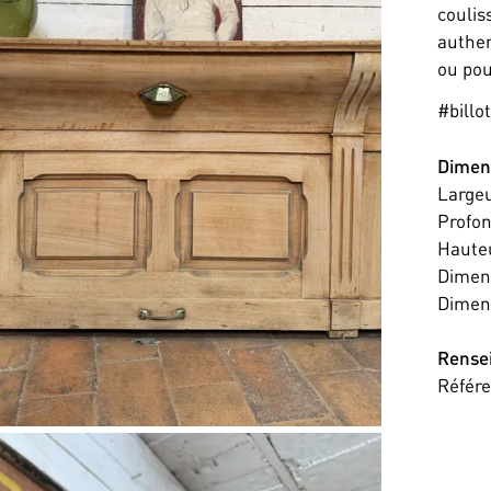
coulis
authen
ou pou
#bill
Dimen
Large
Profo
Haute
Dimens
Dimens
Rense
Référ