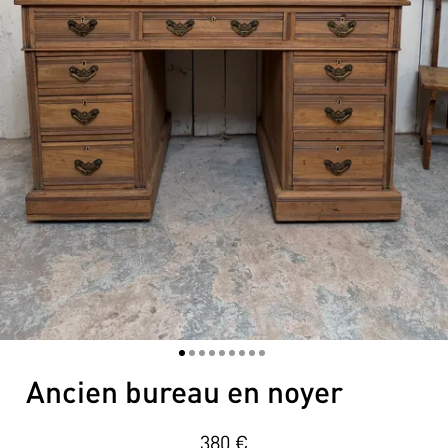
1
2
3
4
5
6
7
8
9
Ancien bureau en noyer
380
€