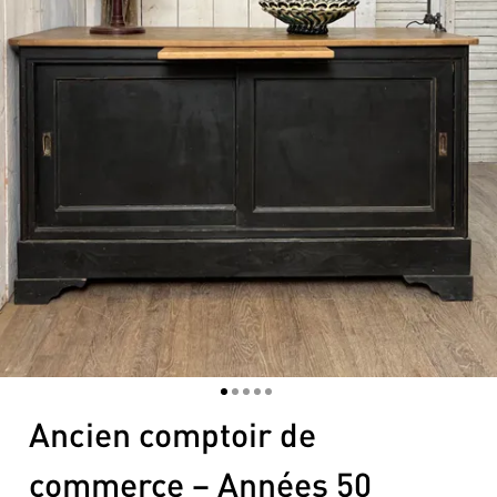
1
2
3
4
5
Ancien comptoir de
commerce – Années 50