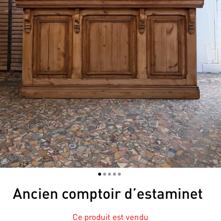
1
2
3
4
5
Ancien comptoir d’estaminet
Ce produit est vendu