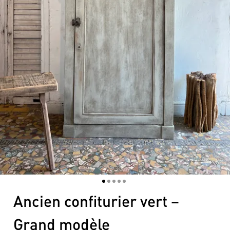
1
2
3
4
5
Ancien confiturier vert –
Grand modèle