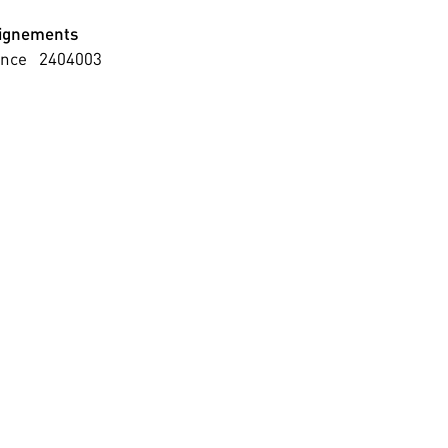
ignements
ence
2404003