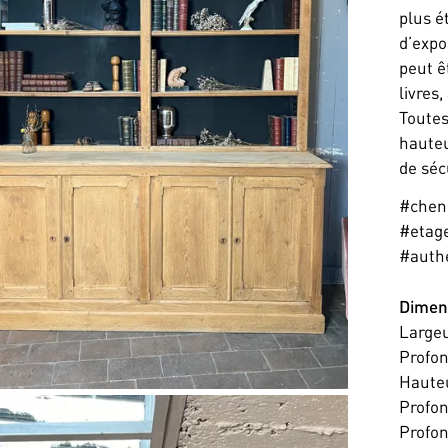
plus é
d’expo
peut ê
livres
Toutes
hauteu
de séc
#chen
#etage
#authe
Dimen
Large
Profo
Haute
Profon
Profon