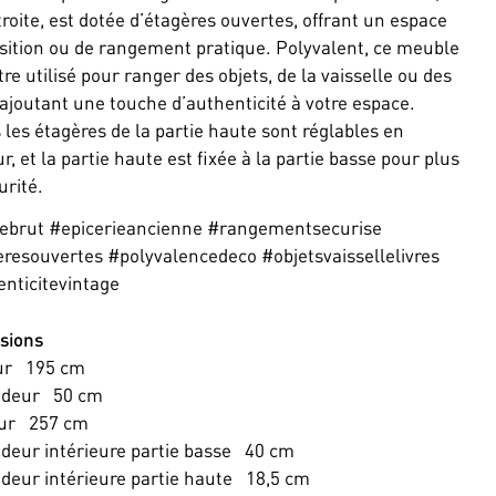
troite, est dotée d’étagères ouvertes, offrant un espace
sition ou de rangement pratique. Polyvalent, ce meuble
tre utilisé pour ranger des objets, de la vaisselle ou des
, ajoutant une touche d’authenticité à votre espace.
 les étagères de la partie haute sont réglables en
r, et la partie haute est fixée à la partie basse pour plus
urité.
ebrut #epicerieancienne #rangementsecurise
resouvertes #polyvalencedeco #objetsvaissellelivres
nticitevintage
sions
ur
195
cm
ndeur
50
cm
ur
257
cm
deur intérieure partie basse
40
cm
deur intérieure partie haute
18,5
cm