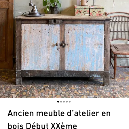
1
2
3
4
5
Ancien meuble d’atelier en
bois Début XXème