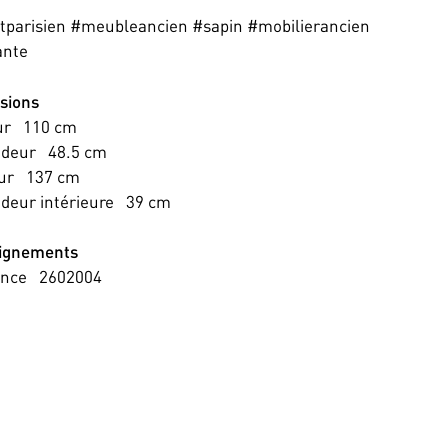
tparisien #meubleancien #sapin #mobilierancien
ante
sions
ur
110
cm
ndeur
48.5
cm
ur
137
cm
deur intérieure
39
cm
ignements
ence
2602004