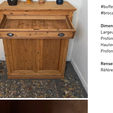
#buffe
#broc
Dimen
Large
Profo
Haute
Profon
Rense
Référ