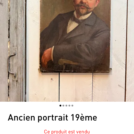
1
2
3
4
5
Ancien portrait 19ème
Ce produit est vendu