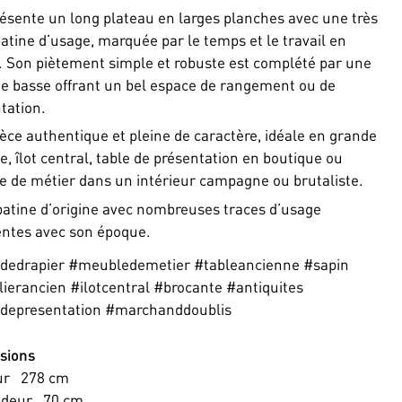
résente un long plateau en larges planches avec une très
patine d’usage, marquée par le temps et le travail en
r. Son piètement simple et robuste est complété par une
te basse offrant un bel espace de rangement ou de
tation.
èce authentique et pleine de caractère, idéale en grande
e, îlot central, table de présentation en boutique ou
 de métier dans un intérieur campagne ou brutaliste.
patine d’origine avec nombreuses traces d’usage
ntes avec son époque.
ededrapier #meubledemetier #tableancienne #sapin
ierancien #ilotcentral #brocante #antiquites
edepresentation #marchanddoublis
sions
ur
278
cm
ndeur
70
cm