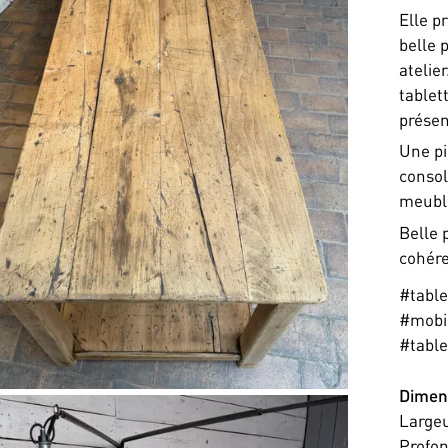
Elle p
belle 
atelie
tablet
présen
Une pi
consol
meuble
Belle 
cohére
#tabl
#mobil
#tabl
Dimen
Large
Profo