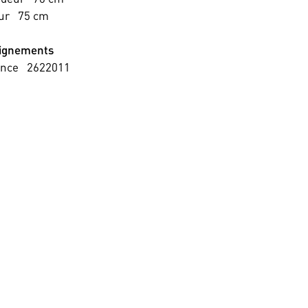
ur
75
cm
ignements
ence
2622011