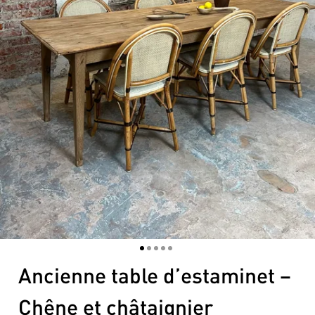
1
2
3
4
5
Ancienne table d’estaminet –
Chêne et châtaignier