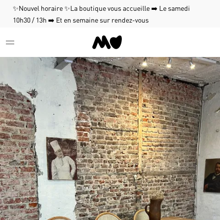
✨Nouvel horaire ✨La boutique vous accueille ➡️ Le samedi
10h30 / 13h ➡️ Et en semaine sur rendez-vous