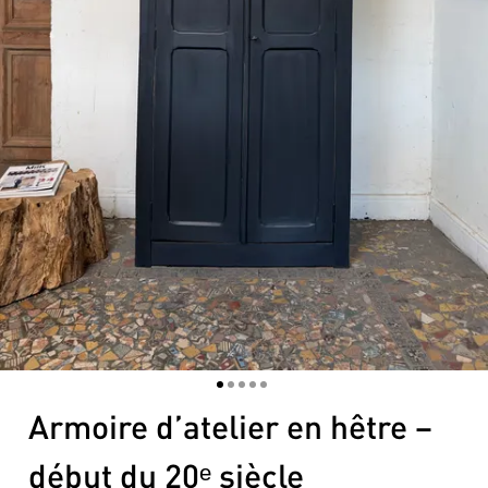
1
2
3
4
5
Armoire d’atelier en hêtre –
début du 20ᵉ siècle