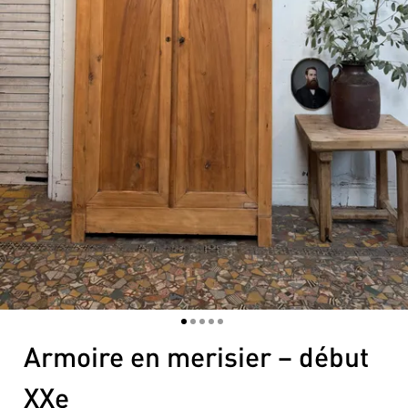
1
2
3
4
5
Armoire en merisier – début
XXe