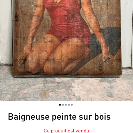
1
2
3
4
5
Baigneuse peinte sur bois
Ce produit est vendu