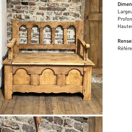
Dimen
Large
Profo
Haute
Rense
Référ