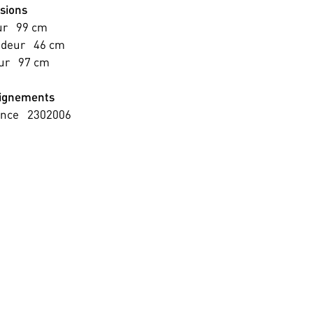
sions
ur
99
cm
ndeur
46
cm
ur
97
cm
ignements
ence
2302006