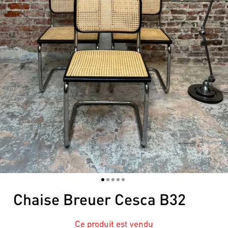
1
2
3
4
5
Chaise Breuer Cesca B32
Ce produit est vendu