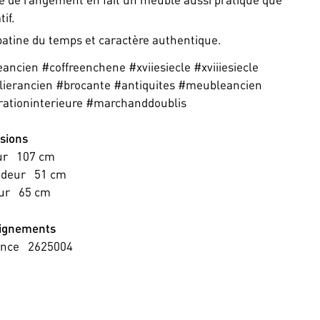
if.
patine du temps et caractère authentique.
eancien #coffreenchene #xviiesiecle #xviiiesiecle
ierancien #brocante #antiquites #meubleancien
ationinterieure #marchanddoublis
sions
ur
107
cm
ndeur
51
cm
ur
65
cm
ignements
ence
2625004