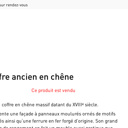
 sur rendez-vous
fre ancien en chêne
Ce produit est vendu
 coffre en chêne massif datant du XVIIIᵉ siècle.
sente une façade à panneaux moulurés ornés de motifs
és ainsi qu’une ferrure en fer forgé d’origine. Son grand
 de rangement en fait un meuble aussi pratique que