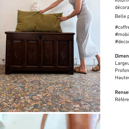
décorat
Belle 
#coffr
#mobil
#decor
Dimen
Large
Profo
Haute
Rense
Référ