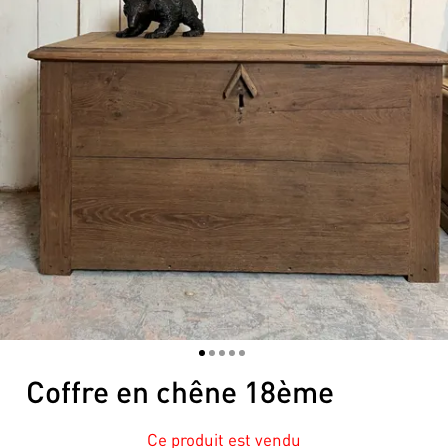
1
2
3
4
5
Coffre en chêne 18ème
Ce produit est vendu