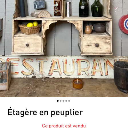
1
2
3
4
5
Étagère en peuplier
Ce produit est vendu