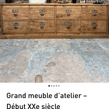
1
2
3
4
5
Grand meuble d’atelier –
Début XXe siècle