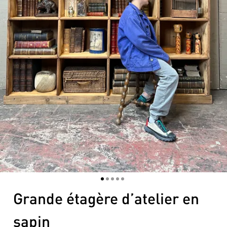
1
2
3
4
5
Grande étagère d’atelier en
sapin