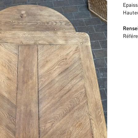
Epaiss
Haute
Rense
Référ