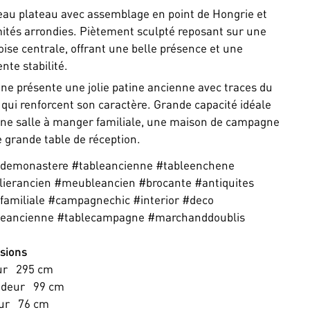
eau plateau avec assemblage en point de Hongrie et
ités arrondies. Piètement sculpté reposant sur une
oise centrale, offrant une belle présence et une
nte stabilité.
ne présente une jolie patine ancienne avec traces du
qui renforcent son caractère. Grande capacité idéale
ne salle à manger familiale, une maison de campagne
 grande table de réception.
edemonastere #tableancienne #tableenchene
ierancien #meubleancien #brocante #antiquites
familiale #campagnechic #interior #deco
neancienne #tablecampagne #marchanddoublis
sions
ur
295
cm
ndeur
99
cm
ur
76
cm