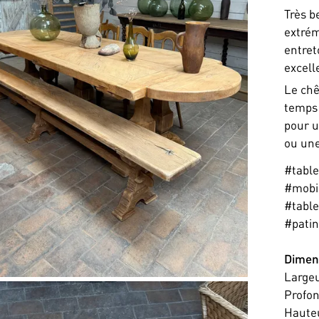
Très b
extrém
entret
excelle
Le chê
temps 
pour u
ou une
#tabl
#mobil
#table
#pati
Dimen
Large
Profo
Haute