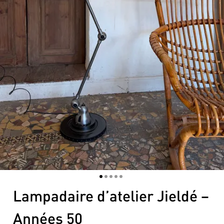
1
2
3
4
5
Lampadaire d’atelier Jieldé –
Années 50