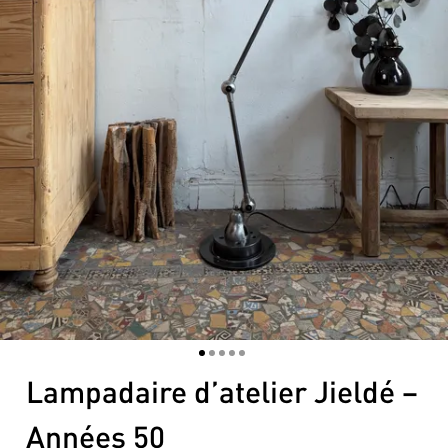
1
2
3
4
5
Lampadaire d’atelier Jieldé –
Années 50