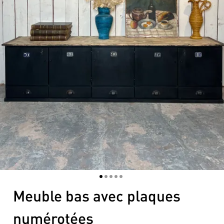
1
2
3
4
5
Meuble bas avec plaques
numérotées