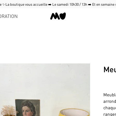
 ✨La boutique vous accueille ➡️ Le samedi 10h30 / 13h ➡️ Et en semaine
ORATION
Meu
Meuble
arrond
chaque
rangem