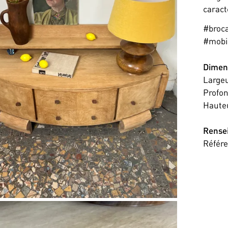
caract
#broc
#mobi
Dimen
Large
Profo
Haute
Rense
Référ