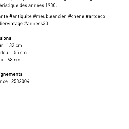
éristique des années 1930.
ante #antiquite #meubleancien #chene #artdeco
liervintage #annees30
sions
ur
132
cm
ndeur
55
cm
ur
68
cm
ignements
ence
2532004