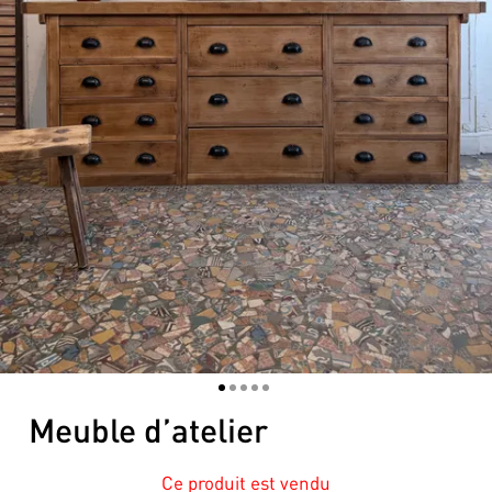
1
2
3
4
5
Meuble d’atelier
Ce produit est vendu