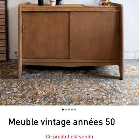
1
2
3
4
5
Meuble vintage années 50
Ce produit est vendu