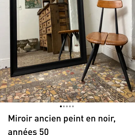
1
2
3
4
5
Miroir ancien peint en noir,
années 50