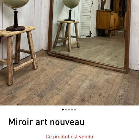
1
2
3
4
5
Miroir art nouveau
Ce produit est vendu