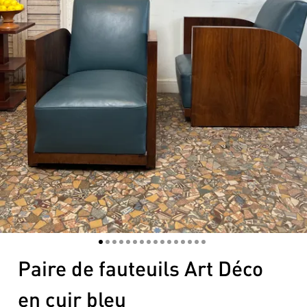
1
2
3
4
5
6
7
8
9
10
11
12
13
14
15
16
Paire de fauteuils Art Déco
en cuir bleu