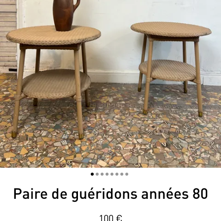
1
2
3
4
5
6
7
8
Paire de guéridons années 80
100
€