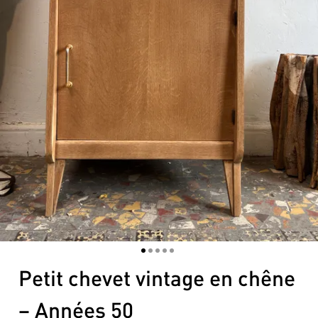
1
2
3
4
5
Petit chevet vintage en chêne
– Années 50