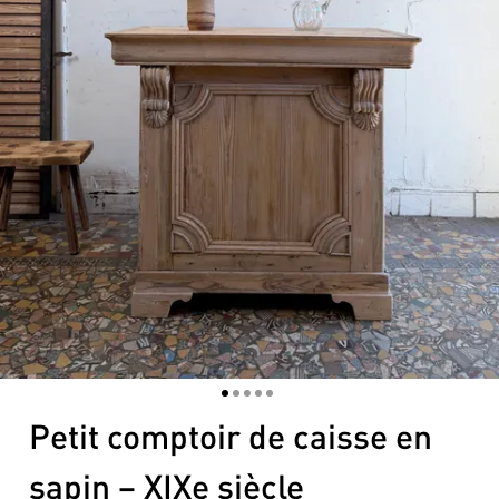
1
2
3
4
5
Petit comptoir de caisse en
sapin – XIXe siècle