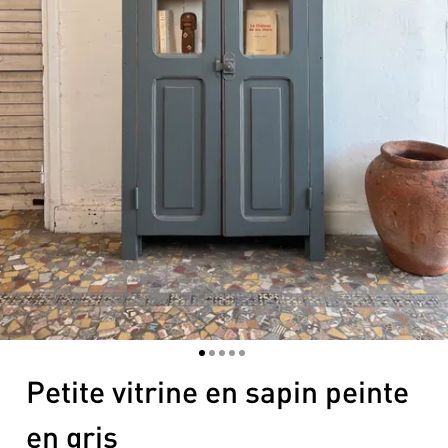
1
2
3
4
5
Petite vitrine en sapin peinte
en gris