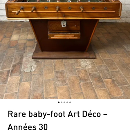
1
2
3
4
5
Rare baby-foot Art Déco –
Années 30