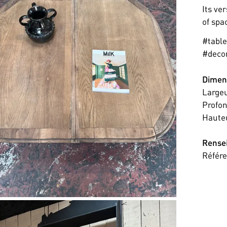
Its ve
of spa
#tabl
#deco
Dimen
Large
Profo
Haute
Rense
Référ