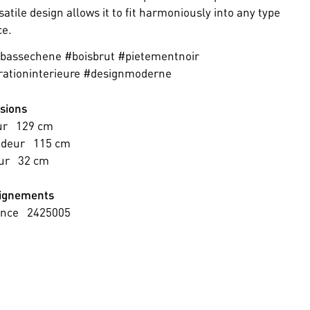
rsatile design allows it to fit harmoniously into any type
ce.
ebassechene #boisbrut #pietementnoir
rationinterieure #designmoderne
sions
ur
129
cm
ndeur
115
cm
ur
32
cm
ignements
ence
2425005