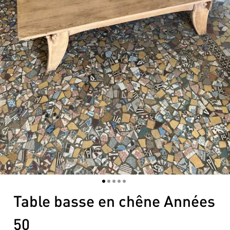
1
2
3
4
5
Table basse en chêne Années
50