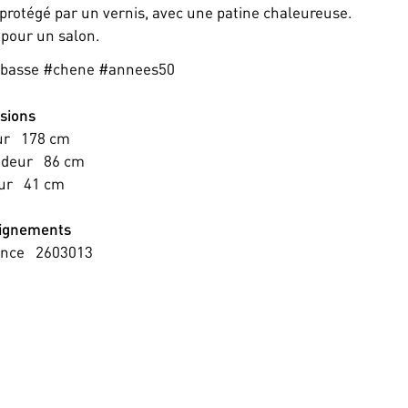
 protégé par un vernis, avec une patine chaleureuse.
 pour un salon.
ebasse #chene #annees50
sions
ur
178
cm
ndeur
86
cm
ur
41
cm
ignements
ence
2603013