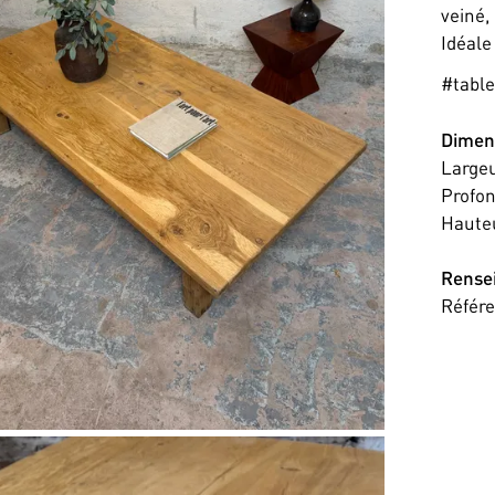
veiné,
Idéale
#tabl
Dimen
Large
Profo
Haute
Rense
Référ