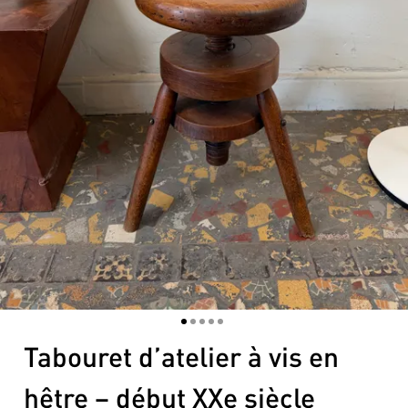
1
2
3
4
5
Tabouret d’atelier à vis en
hêtre – début XXe siècle