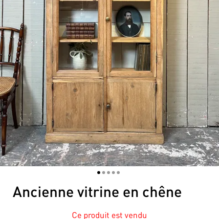
1
2
3
4
5
Ancienne vitrine en chêne
Ce produit est vendu