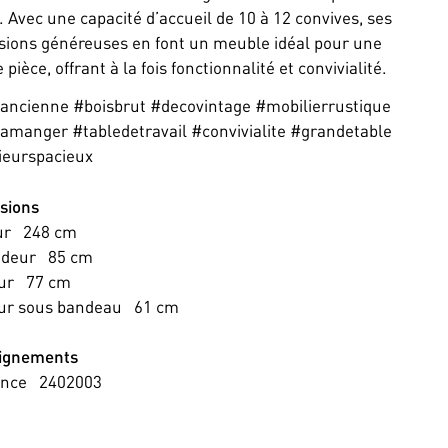
l. Avec une capacité d’accueil de 10 à 12 convives, ses
ions généreuses en font un meuble idéal pour une
pièce, offrant à la fois fonctionnalité et convivialité.
ancienne #boisbrut #decovintage #mobilierrustique
amanger #tabledetravail #convivialite #grandetable
ieurspacieux
sions
ur
248
cm
ndeur
85
cm
ur
77
cm
ur sous bandeau
61
cm
ignements
ence
2402003