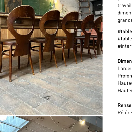
travai
dimens
grande 
#table
#table
#inter
Dimen
Large
Profo
Haute
Haute
Rense
Référ