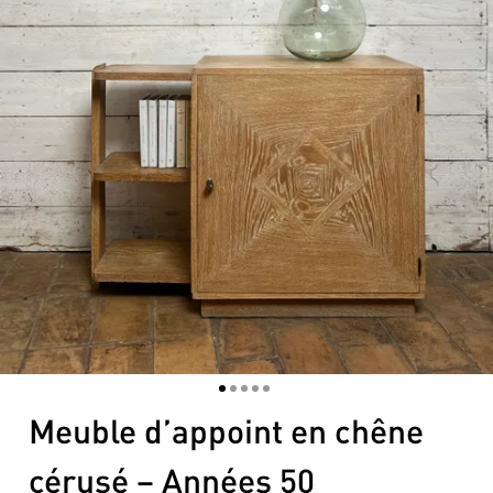
1
2
3
4
5
Meuble d’appoint en chêne
cérusé – Années 50